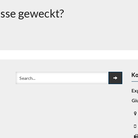
esse geweckt?
Ko
Ex
Gi