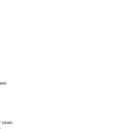
kann
r einen