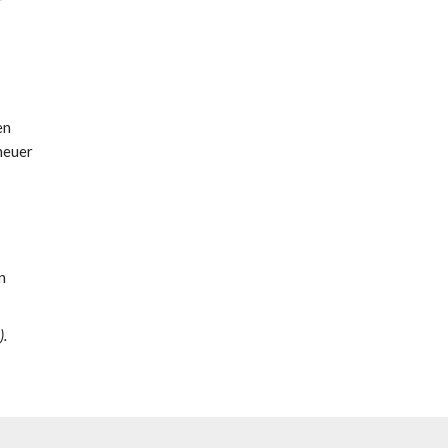
r
en
neuer
n
).