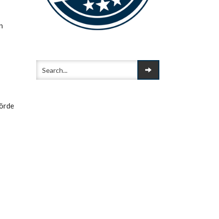
n
hörde