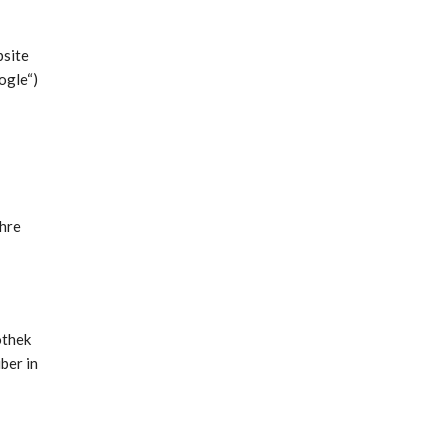
bsite
ogle“)
hre
othek
ber in