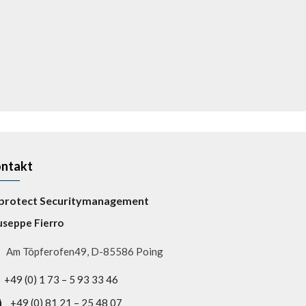
ntakt
protect Securitymanagement
useppe Fierro
Am Töpferofen49, D-85586 Poing
+49 (0) 1 73 – 5 93 33 46
+49 (0) 81 21 – 25 48 07